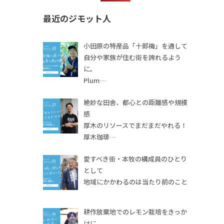
最近のジモット人
小田原の特産品「十郎梅」を通して
自分や家族が住む街を誇れるよう
に。
Plum…
絶妙な田舎、都心との距離感や規模
感
厚木のリソースでまだまだやれる！
厚木珈琲…
愛すべき街・本牧の構成員のひとり
として
地域にかかわるのは当たり前のこと
耕作放棄地でのレモン栽培をきっか
けに