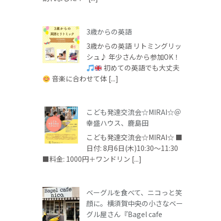
3歳からの英語
3歳からの英語 リトミングリッ
シュ♪ 年少さんから参加OK！
初めての英語でも大丈夫
音楽に合わせて体 [...]
こども発達交流会☆MIRAI☆＠
幸盛ハウス、鹿島田
こども発達交流会☆MIRAI☆ ■
日付: 8月6日(木)10:30～11:30
■料金: 1000円＋ワンドリン [...]
ベーグルを食べて、ニコっと笑
顔に。横須賀中央の小さなベー
グル屋さん『Bagel cafe