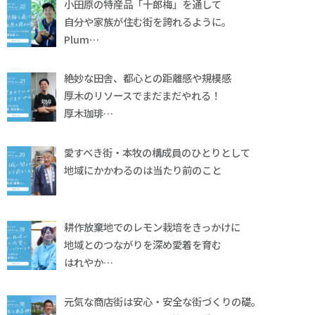
小田原の特産品「十郎梅」を通して
自分や家族が住む街を誇れるように。
Plum…
絶妙な田舎、都心との距離感や規模感
厚木のリソースでまだまだやれる！
厚木珈琲…
愛すべき街・本牧の構成員のひとりとして
地域にかかわるのは当たり前のこと
耕作放棄地でのレモン栽培をきっかけに
地域とのつながりを深め愛着を育む
はれやか…
元気な商店街は安心・安全な街づくりの礎。