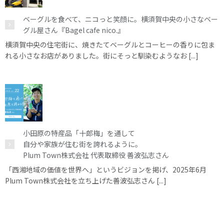
ベーグルを食べて、ニコっと笑顔に。横須賀中央の小さなベー
グル屋さん『Bagel cafe nico.』
横須賀中央の住宅街に、焼きたてベーグルとコーヒーの香りに包ま
れる小さなお店がありました。街にそっと馴染むようなお [...]
小田原の特産品「十郎梅」を通して
自分や家族が住む街を誇れるように。
Plum Town株式会社 代表取締役 善波弘志さん
「西湘地域の価値を世界へ」というビジョンを掲げ、2025年6月
Plum Town株式会社を立ち上げた善波弘志さん [...]