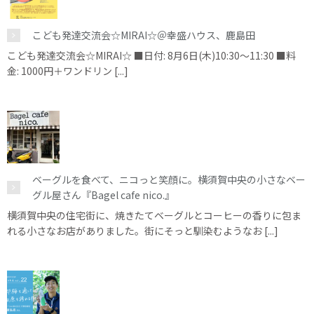
こども発達交流会☆MIRAI☆＠幸盛ハウス、鹿島田
こども発達交流会☆MIRAI☆ ■日付: 8月6日(木)10:30～11:30 ■料
金: 1000円＋ワンドリン [...]
ベーグルを食べて、ニコっと笑顔に。横須賀中央の小さなベー
グル屋さん『Bagel cafe nico.』
横須賀中央の住宅街に、焼きたてベーグルとコーヒーの香りに包ま
れる小さなお店がありました。街にそっと馴染むようなお [...]