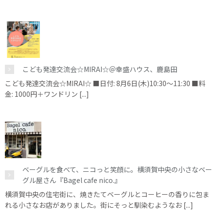
こども発達交流会☆MIRAI☆＠幸盛ハウス、鹿島田
こども発達交流会☆MIRAI☆ ■日付: 8月6日(木)10:30～11:30 ■料
金: 1000円＋ワンドリン [...]
ベーグルを食べて、ニコっと笑顔に。横須賀中央の小さなベー
グル屋さん『Bagel cafe nico.』
横須賀中央の住宅街に、焼きたてベーグルとコーヒーの香りに包ま
れる小さなお店がありました。街にそっと馴染むようなお [...]