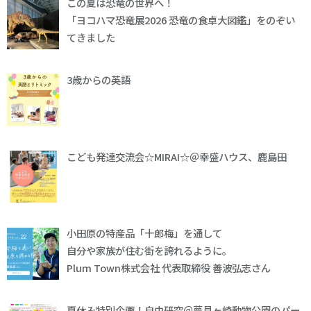
この夏は恐竜の世界へ！
「ヨコハマ恐竜展2026 恐竜の食卓大図鑑」をのぞい
てきました
3歳からの英語
こども発達交流会☆MIRAI☆＠幸盛ハウス、鹿島田
小田原の特産品「十郎梅」を通して
自分や家族が住む街を誇れるように。
Plum Town株式会社 代表取締役 善波弘志さん
夏休み特別企画！自由研究＠夢見ヶ崎動物公園のパー