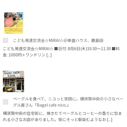
こども発達交流会☆MIRAI☆＠幸盛ハウス、鹿島田
こども発達交流会☆MIRAI☆ ■日付: 8月6日(木)10:30～11:30 ■料
金: 1000円＋ワンドリン [...]
ベーグルを食べて、ニコっと笑顔に。横須賀中央の小さなベー
グル屋さん『Bagel cafe nico.』
横須賀中央の住宅街に、焼きたてベーグルとコーヒーの香りに包ま
れる小さなお店がありました。街にそっと馴染むようなお [...]