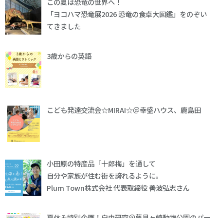
この夏は恐竜の世界へ！
「ヨコハマ恐竜展2026 恐竜の食卓大図鑑」をのぞい
てきました
3歳からの英語
こども発達交流会☆MIRAI☆＠幸盛ハウス、鹿島田
小田原の特産品「十郎梅」を通して
自分や家族が住む街を誇れるように。
Plum Town株式会社 代表取締役 善波弘志さん
夏休み特別企画！自由研究＠夢見ヶ崎動物公園のパー