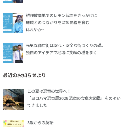
耕作放棄地でのレモン栽培をきっかけに
地域とのつながりを深め愛着を育む
はれやか…
元気な商店街は安心・安全な街づくりの礎。
独自のアイデアで地域に笑顔の種をまく
最近のお知らせより
この夏は恐竜の世界へ！
「ヨコハマ恐竜展2026 恐竜の食卓大図鑑」をのぞい
てきました
3歳からの英語