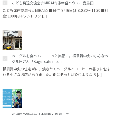
こども発達交流会☆MIRAI☆＠幸盛ハウス、鹿島田
こども発達交流会☆MIRAI☆ ■日付: 8月6日(木)10:30～11:30 ■料
金: 1000円＋ワンドリン [...]
ベーグルを食べて、ニコっと笑顔に。横須賀中央の小さなベー
グル屋さん『Bagel cafe nico.』
横須賀中央の住宅街に、焼きたてベーグルとコーヒーの香りに包ま
れる小さなお店がありました。街にそっと馴染むようなお [...]
小田原の特産品「十郎梅」を通して