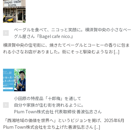
ベーグルを食べて、ニコっと笑顔に。横須賀中央の小さなベー
グル屋さん『Bagel cafe nico.』
横須賀中央の住宅街に、焼きたてベーグルとコーヒーの香りに包ま
れる小さなお店がありました。街にそっと馴染むようなお [...]
小田原の特産品「十郎梅」を通して
自分や家族が住む街を誇れるように。
Plum Town株式会社 代表取締役 善波弘志さん
「西湘地域の価値を世界へ」というビジョンを掲げ、2025年6月
Plum Town株式会社を立ち上げた善波弘志さん [...]