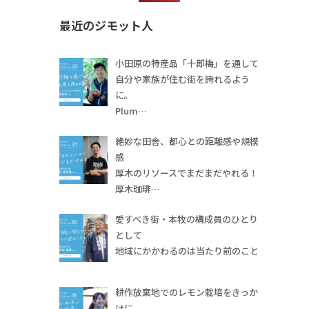
最近のジモット人
小田原の特産品「十郎梅」を通して
自分や家族が住む街を誇れるよう
に。
Plum…
絶妙な田舎、都心との距離感や規模
感
厚木のリソースでまだまだやれる！
厚木珈琲…
愛すべき街・本牧の構成員のひとり
として
地域にかかわるのは当たり前のこと
耕作放棄地でのレモン栽培をきっか
けに