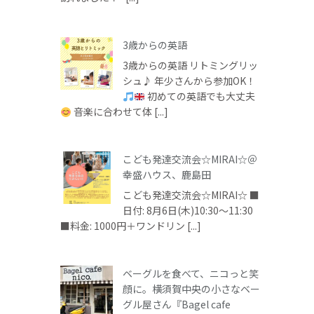
3歳からの英語
3歳からの英語 リトミングリッ
シュ♪ 年少さんから参加OK！
初めての英語でも大丈夫
音楽に合わせて体 [...]
こども発達交流会☆MIRAI☆＠
幸盛ハウス、鹿島田
こども発達交流会☆MIRAI☆ ■
日付: 8月6日(木)10:30～11:30
■料金: 1000円＋ワンドリン [...]
ベーグルを食べて、ニコっと笑
顔に。横須賀中央の小さなベー
グル屋さん『Bagel cafe