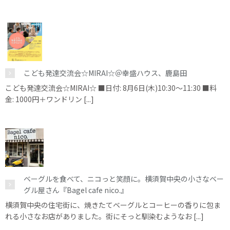
こども発達交流会☆MIRAI☆＠幸盛ハウス、鹿島田
こども発達交流会☆MIRAI☆ ■日付: 8月6日(木)10:30～11:30 ■料
金: 1000円＋ワンドリン [...]
ベーグルを食べて、ニコっと笑顔に。横須賀中央の小さなベー
グル屋さん『Bagel cafe nico.』
横須賀中央の住宅街に、焼きたてベーグルとコーヒーの香りに包ま
れる小さなお店がありました。街にそっと馴染むようなお [...]