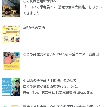
この夏は恐竜の世界へ！
「ヨコハマ恐竜展2026 恐竜の食卓大図鑑」をのぞい
てきました
3歳からの英語
こども発達交流会☆MIRAI☆＠幸盛ハウス、鹿島田
小田原の特産品「十郎梅」を通して
自分や家族が住む街を誇れるように。
Plum Town株式会社 代表取締役 善波弘志さん
夏休み特別企画！自由研究＠夢見ヶ崎動物公園のパー