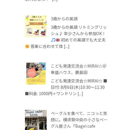
3歳からの英語
3歳からの英語 リトミングリッ
シュ♪ 年少さんから参加OK！
初めての英語でも大丈夫
音楽に合わせて体 [...]
こども発達交流会☆MIRAI☆＠
幸盛ハウス、鹿島田
こども発達交流会☆MIRAI☆ ■
日付: 8月6日(木)10:30～11:30
■料金: 1000円＋ワンドリン [...]
ベーグルを食べて、ニコっと笑
顔に。横須賀中央の小さなベー
グル屋さん『Bagel cafe