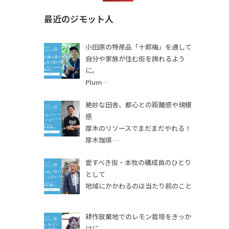
最近のジモット人
小田原の特産品「十郎梅」を通して
自分や家族が住む街を誇れるよう
に。
Plum…
絶妙な田舎、都心との距離感や規模
感
厚木のリソースでまだまだやれる！
厚木珈琲…
愛すべき街・本牧の構成員のひとり
として
地域にかかわるのは当たり前のこと
耕作放棄地でのレモン栽培をきっか
けに