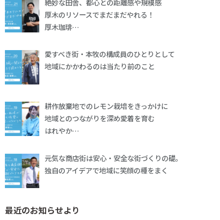
絶妙な田舎、都心との距離感や規模感
厚木のリソースでまだまだやれる！
厚木珈琲…
愛すべき街・本牧の構成員のひとりとして
地域にかかわるのは当たり前のこと
耕作放棄地でのレモン栽培をきっかけに
地域とのつながりを深め愛着を育む
はれやか…
元気な商店街は安心・安全な街づくりの礎。
独自のアイデアで地域に笑顔の種をまく
最近のお知らせより