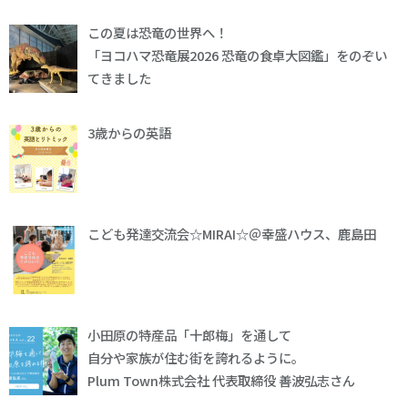
この夏は恐竜の世界へ！
「ヨコハマ恐竜展2026 恐竜の食卓大図鑑」をのぞい
てきました
3歳からの英語
こども発達交流会☆MIRAI☆＠幸盛ハウス、鹿島田
小田原の特産品「十郎梅」を通して
自分や家族が住む街を誇れるように。
Plum Town株式会社 代表取締役 善波弘志さん