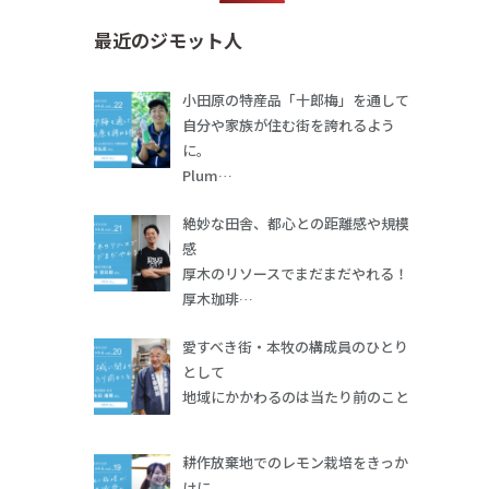
最近のジモット人
小田原の特産品「十郎梅」を通して
自分や家族が住む街を誇れるよう
に。
Plum…
絶妙な田舎、都心との距離感や規模
感
厚木のリソースでまだまだやれる！
厚木珈琲…
愛すべき街・本牧の構成員のひとり
として
地域にかかわるのは当たり前のこと
耕作放棄地でのレモン栽培をきっか
けに