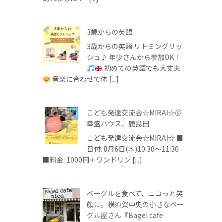
3歳からの英語
3歳からの英語 リトミングリッ
シュ♪ 年少さんから参加OK！
初めての英語でも大丈夫
音楽に合わせて体 [...]
こども発達交流会☆MIRAI☆＠
幸盛ハウス、鹿島田
こども発達交流会☆MIRAI☆ ■
日付: 8月6日(木)10:30～11:30
■料金: 1000円＋ワンドリン [...]
ベーグルを食べて、ニコっと笑
顔に。横須賀中央の小さなベー
グル屋さん『Bagel cafe