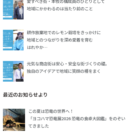
愛すべき街・本牧の構成員のひとりとして
地域にかかわるのは当たり前のこと
耕作放棄地でのレモン栽培をきっかけに
地域とのつながりを深め愛着を育む
はれやか…
元気な商店街は安心・安全な街づくりの礎。
独自のアイデアで地域に笑顔の種をまく
最近のお知らせより
この夏は恐竜の世界へ！
「ヨコハマ恐竜展2026 恐竜の食卓大図鑑」をのぞい
てきました