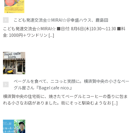
こども発達交流会☆MIRAI☆＠幸盛ハウス、鹿島田
こども発達交流会☆MIRAI☆ ■日付: 8月6日(木)10:30～11:30 ■料
金: 1000円＋ワンドリン [...]
ベーグルを食べて、ニコっと笑顔に。横須賀中央の小さなベー
グル屋さん『Bagel cafe nico.』
横須賀中央の住宅街に、焼きたてベーグルとコーヒーの香りに包ま
れる小さなお店がありました。街にそっと馴染むようなお [...]