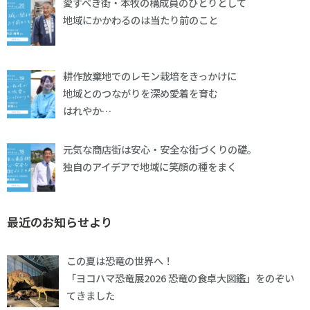
愛すべき街・本牧の構成員のひとりとして
地域にかかわるのは当たり前のこと
耕作放棄地でのレモン栽培をきっかけに
地域とのつながりを深め愛着を育む
はれやか…
元気な商店街は安心・安全な街づくりの礎。
独自のアイデアで地域に笑顔の種をまく
最近のお知らせより
この夏は恐竜の世界へ！
「ヨコハマ恐竜展2026 恐竜の食卓大図鑑」をのぞい
てきました