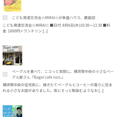
こども発達交流会☆MIRAI☆＠幸盛ハウス、鹿島田
こども発達交流会☆MIRAI☆ ■日付: 8月6日(木)10:30～11:30 ■料
金: 1000円＋ワンドリン [...]
ベーグルを食べて、ニコっと笑顔に。横須賀中央の小さなベー
グル屋さん『Bagel cafe nico.』
横須賀中央の住宅街に、焼きたてベーグルとコーヒーの香りに包ま
れる小さなお店がありました。街にそっと馴染むようなお [...]