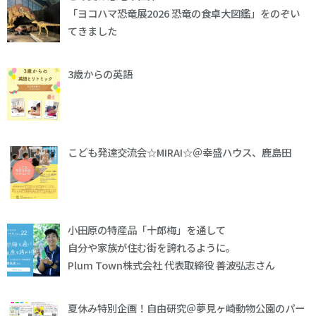
「ヨコハマ恐竜展2026 恐竜の食卓大図鑑」をのぞい
てきました
3歳からの英語
こども発達交流会☆MIRAI☆＠幸盛ハウス、鹿島田
小田原の特産品「十郎梅」を通して
自分や家族が住む街を誇れるように。
Plum Town株式会社 代表取締役 善波弘志さん
夏休み特別企画！自由研究＠夢見ヶ崎動物公園のパー