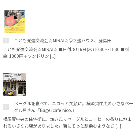
こども発達交流会☆MIRAI☆＠幸盛ハウス、鹿島田
こども発達交流会☆MIRAI☆ ■日付: 8月6日(木)10:30～11:30 ■料
金: 1000円＋ワンドリン [...]
ベーグルを食べて、ニコっと笑顔に。横須賀中央の小さなベー
グル屋さん『Bagel cafe nico.』
横須賀中央の住宅街に、焼きたてベーグルとコーヒーの香りに包ま
れる小さなお店がありました。街にそっと馴染むようなお [...]