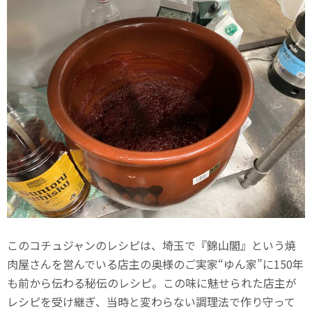
このコチュジャンのレシピは、埼玉で『錦山閣』という焼
肉屋さんを営んでいる店主の奥様のご実家“ゆん家”に150年
も前から伝わる秘伝のレシピ。この味に魅せられた店主が
レシピを受け継ぎ、当時と変わらない調理法で作り守って