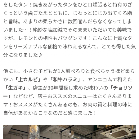
をしたタン！焼きあがったタンをひと口頬張ると特有のざ
くっという歯ごたえとともに、じわっとにじみ出てくる脂
と旨味。あまりの柔らかさに数回噛んだらなくなってしま
いました…！絶妙な塩加減でそのままいただいても美味で
すが、レモンとの相性もバツグンです！こんなに上質なタ
ンをリーズナブルな価格で味わえるなんて、とても得した気
分になりました♪
他にも、小さな子どもが1人前ぺろりと食べちゃうほど柔ら
かい
「上カルビ」
や
「和牛ハラミ」
、ヤンニョムで和えた
「生ガキ」
、店主が30年間探し求めた味わいの
「チョリソ
ー」
などなど、店主おススメのメニューはたくさんありま
す！おススメがたくさんあるのも、お肉の質と料理の味に
自信があるからこそなのだと感じました！