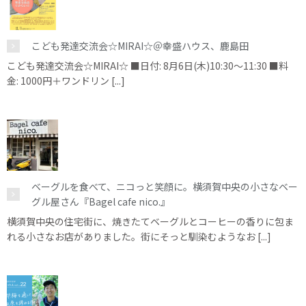
こども発達交流会☆MIRAI☆＠幸盛ハウス、鹿島田
こども発達交流会☆MIRAI☆ ■日付: 8月6日(木)10:30～11:30 ■料
金: 1000円＋ワンドリン [...]
ベーグルを食べて、ニコっと笑顔に。横須賀中央の小さなベー
グル屋さん『Bagel cafe nico.』
横須賀中央の住宅街に、焼きたてベーグルとコーヒーの香りに包ま
れる小さなお店がありました。街にそっと馴染むようなお [...]