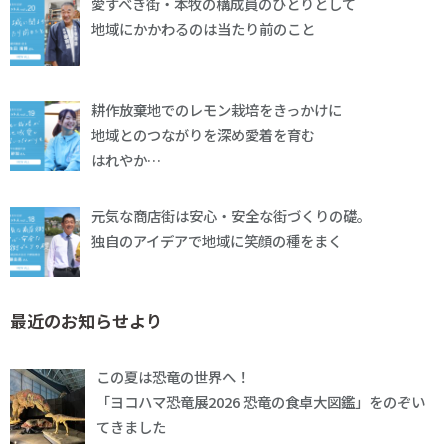
愛すべき街・本牧の構成員のひとりとして
地域にかかわるのは当たり前のこと
耕作放棄地でのレモン栽培をきっかけに
地域とのつながりを深め愛着を育む
はれやか…
元気な商店街は安心・安全な街づくりの礎。
独自のアイデアで地域に笑顔の種をまく
最近のお知らせより
この夏は恐竜の世界へ！
「ヨコハマ恐竜展2026 恐竜の食卓大図鑑」をのぞい
てきました