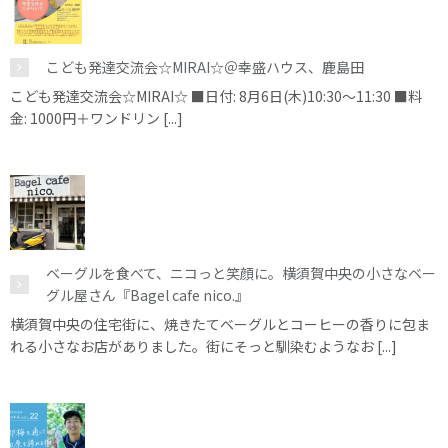
こども発達交流会☆MIRAI☆＠幸盛ハウス、鹿島田
こども発達交流会☆MIRAI☆ ■日付: 8月6日(木)10:30～11:30 ■料
金: 1000円＋ワンドリン [...]
ベーグルを食べて、ニコっと笑顔に。横須賀中央の小さなベー
グル屋さん『Bagel cafe nico.』
横須賀中央の住宅街に、焼きたてベーグルとコーヒーの香りに包ま
れる小さなお店がありました。街にそっと馴染むようなお [...]