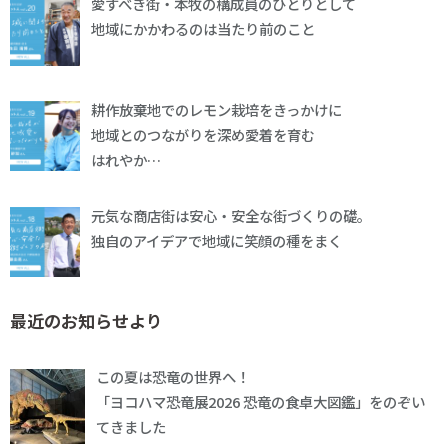
愛すべき街・本牧の構成員のひとりとして
地域にかかわるのは当たり前のこと
耕作放棄地でのレモン栽培をきっかけに
地域とのつながりを深め愛着を育む
はれやか…
元気な商店街は安心・安全な街づくりの礎。
独自のアイデアで地域に笑顔の種をまく
最近のお知らせより
この夏は恐竜の世界へ！
「ヨコハマ恐竜展2026 恐竜の食卓大図鑑」をのぞい
てきました