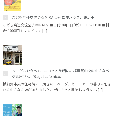
こども発達交流会☆MIRAI☆＠幸盛ハウス、鹿島田
こども発達交流会☆MIRAI☆ ■日付: 8月6日(木)10:30～11:30 ■料
金: 1000円＋ワンドリン [...]
ベーグルを食べて、ニコっと笑顔に。横須賀中央の小さなベー
グル屋さん『Bagel cafe nico.』
横須賀中央の住宅街に、焼きたてベーグルとコーヒーの香りに包ま
れる小さなお店がありました。街にそっと馴染むようなお [...]