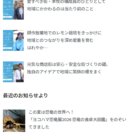
愛すべき街・本牧の構成員のひとりとして
地域にかかわるのは当たり前のこと
耕作放棄地でのレモン栽培をきっかけに
地域とのつながりを深め愛着を育む
はれやか…
元気な商店街は安心・安全な街づくりの礎。
独自のアイデアで地域に笑顔の種をまく
最近のお知らせより
この夏は恐竜の世界へ！
「ヨコハマ恐竜展2026 恐竜の食卓大図鑑」をのぞい
てきました