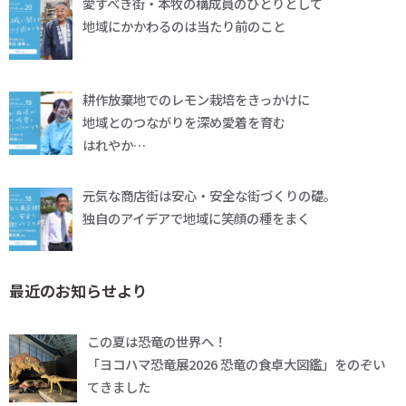
愛すべき街・本牧の構成員のひとりとして
地域にかかわるのは当たり前のこと
耕作放棄地でのレモン栽培をきっかけに
地域とのつながりを深め愛着を育む
はれやか…
元気な商店街は安心・安全な街づくりの礎。
独自のアイデアで地域に笑顔の種をまく
最近のお知らせより
この夏は恐竜の世界へ！
「ヨコハマ恐竜展2026 恐竜の食卓大図鑑」をのぞい
てきました