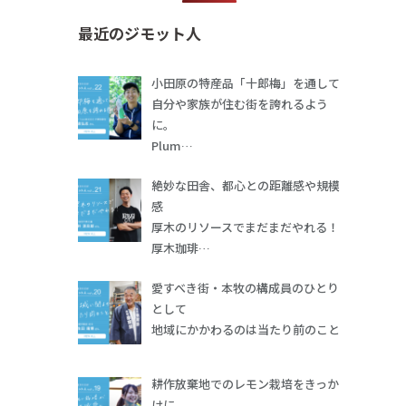
最近のジモット人
小田原の特産品「十郎梅」を通して
自分や家族が住む街を誇れるよう
に。
Plum…
絶妙な田舎、都心との距離感や規模
感
厚木のリソースでまだまだやれる！
厚木珈琲…
愛すべき街・本牧の構成員のひとり
として
地域にかかわるのは当たり前のこと
耕作放棄地でのレモン栽培をきっか
けに