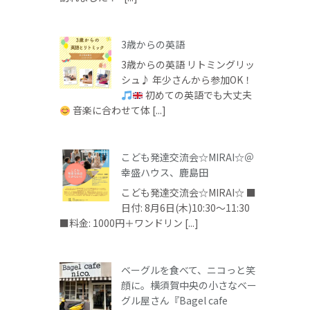
3歳からの英語
3歳からの英語 リトミングリッ
シュ♪ 年少さんから参加OK！
初めての英語でも大丈夫
音楽に合わせて体 [...]
こども発達交流会☆MIRAI☆＠
幸盛ハウス、鹿島田
こども発達交流会☆MIRAI☆ ■
日付: 8月6日(木)10:30～11:30
■料金: 1000円＋ワンドリン [...]
ベーグルを食べて、ニコっと笑
顔に。横須賀中央の小さなベー
グル屋さん『Bagel cafe