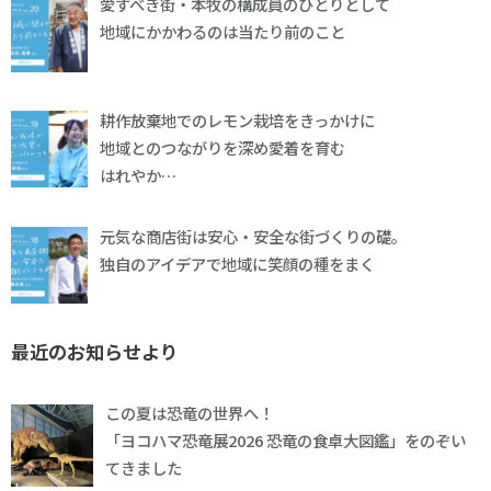
愛すべき街・本牧の構成員のひとりとして
地域にかかわるのは当たり前のこと
耕作放棄地でのレモン栽培をきっかけに
地域とのつながりを深め愛着を育む
はれやか…
元気な商店街は安心・安全な街づくりの礎。
独自のアイデアで地域に笑顔の種をまく
最近のお知らせより
この夏は恐竜の世界へ！
「ヨコハマ恐竜展2026 恐竜の食卓大図鑑」をのぞい
てきました