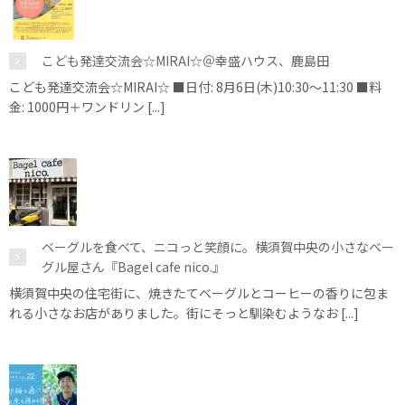
こども発達交流会☆MIRAI☆＠幸盛ハウス、鹿島田
こども発達交流会☆MIRAI☆ ■日付: 8月6日(木)10:30～11:30 ■料
金: 1000円＋ワンドリン [...]
ベーグルを食べて、ニコっと笑顔に。横須賀中央の小さなベー
グル屋さん『Bagel cafe nico.』
横須賀中央の住宅街に、焼きたてベーグルとコーヒーの香りに包ま
れる小さなお店がありました。街にそっと馴染むようなお [...]