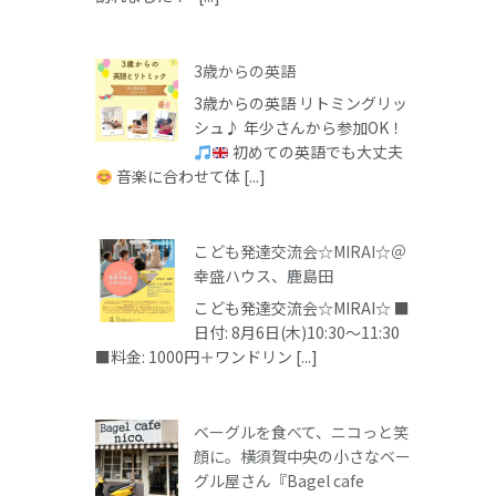
3歳からの英語
3歳からの英語 リトミングリッ
シュ♪ 年少さんから参加OK！
初めての英語でも大丈夫
音楽に合わせて体 [...]
こども発達交流会☆MIRAI☆＠
幸盛ハウス、鹿島田
こども発達交流会☆MIRAI☆ ■
日付: 8月6日(木)10:30～11:30
■料金: 1000円＋ワンドリン [...]
ベーグルを食べて、ニコっと笑
顔に。横須賀中央の小さなベー
グル屋さん『Bagel cafe