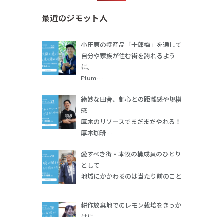
最近のジモット人
小田原の特産品「十郎梅」を通して
自分や家族が住む街を誇れるよう
に。
Plum…
絶妙な田舎、都心との距離感や規模
感
厚木のリソースでまだまだやれる！
厚木珈琲…
愛すべき街・本牧の構成員のひとり
として
地域にかかわるのは当たり前のこと
耕作放棄地でのレモン栽培をきっか
けに