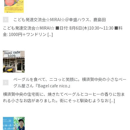
こども発達交流会☆MIRAI☆＠幸盛ハウス、鹿島田
こども発達交流会☆MIRAI☆ ■日付: 8月6日(木)10:30～11:30 ■料
金: 1000円＋ワンドリン [...]
ベーグルを食べて、ニコっと笑顔に。横須賀中央の小さなベー
グル屋さん『Bagel cafe nico.』
横須賀中央の住宅街に、焼きたてベーグルとコーヒーの香りに包ま
れる小さなお店がありました。街にそっと馴染むようなお [...]