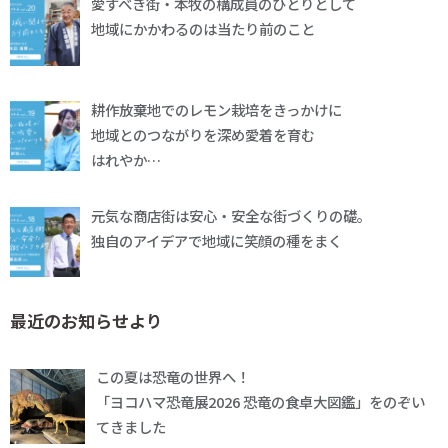
愛すべき街・本牧の構成員のひとりとして
地域にかかわるのは当たり前のこと
耕作放棄地でのレモン栽培をきっかけに
地域とのつながりを深め愛着を育む
はれやか…
元気な商店街は安心・安全な街づくりの礎。
独自のアイデアで地域に笑顔の種をまく
最近のお知らせより
この夏は恐竜の世界へ！
「ヨコハマ恐竜展2026 恐竜の食卓大図鑑」をのぞい
てきました