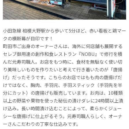
小田急線 相模大野駅から歩いて5分ほど、赤い看板と鶏マー
クの横断幕が目印です！
町田市ご出身のオーナーさんは、海外に何店舗も展開する
セレブ御用達の創作和食レストラン『NOBU』で修行を積
んだ元寿司職人。お店をもつ時に、食材を無駄なく使い切
り美味しいものを作りたいと考えて行き着いたのが「唐揚
げ」だったそうです。こちらのお店ではもも肉の唐揚げだ
けではなく、胸肉、手羽元、手羽スティック（手羽先を半
分にカット）の唐揚げも販売しています。お肉は、10種類
以上の野菜や果物を使った秘伝の漬けダレに24時間以上漬
け込み。長い時間漬け込むことによって、柔らかくジュー
シーな唐揚げに仕上がるそう。元寿司職人らしく、オーナ
ーさんこだわりの丁寧な仕込みです。