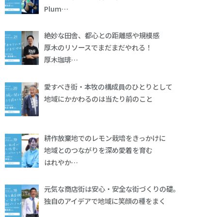
Plum…
絶妙な田舎、都心との距離感や規模感
厚木のリソースでまだまだやれる！
厚木珈琲…
愛すべき街・本牧の構成員のひとりとして
地域にかかわるのは当たり前のこと
耕作放棄地でのレモン栽培をきっかけに
地域とのつながりを深め愛着を育む
はれやか…
元気な商店街は安心・安全な街づくりの礎。
独自のアイデアで地域に笑顔の種をまく