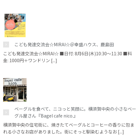
こども発達交流会☆MIRAI☆＠幸盛ハウス、鹿島田
こども発達交流会☆MIRAI☆ ■日付: 8月6日(木)10:30～11:30 ■料
金: 1000円＋ワンドリン [...]
ベーグルを食べて、ニコっと笑顔に。横須賀中央の小さなベー
グル屋さん『Bagel cafe nico.』
横須賀中央の住宅街に、焼きたてベーグルとコーヒーの香りに包ま
れる小さなお店がありました。街にそっと馴染むようなお [...]