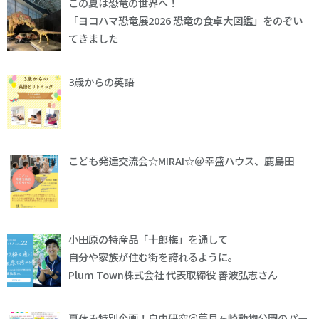
この夏は恐竜の世界へ！
「ヨコハマ恐竜展2026 恐竜の食卓大図鑑」をのぞい
てきました
3歳からの英語
こども発達交流会☆MIRAI☆＠幸盛ハウス、鹿島田
小田原の特産品「十郎梅」を通して
自分や家族が住む街を誇れるように。
Plum Town株式会社 代表取締役 善波弘志さん
夏休み特別企画！自由研究＠夢見ヶ崎動物公園のパー