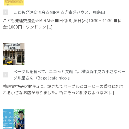
こども発達交流会☆MIRAI☆＠幸盛ハウス、鹿島田
こども発達交流会☆MIRAI☆ ■日付: 8月6日(木)10:30～11:30 ■料
金: 1000円＋ワンドリン [...]
ベーグルを食べて、ニコっと笑顔に。横須賀中央の小さなベー
グル屋さん『Bagel cafe nico.』
横須賀中央の住宅街に、焼きたてベーグルとコーヒーの香りに包ま
れる小さなお店がありました。街にそっと馴染むようなお [...]