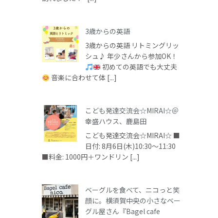
3歳からの英語
3歳からの英語 リトミングリッ
シュ♪ 年少さんから参加OK！
初めての英語でも大丈夫
音楽に合わせて体 [...]
こども発達交流会☆MIRAI☆＠
幸盛ハウス、鹿島田
こども発達交流会☆MIRAI☆ ■
日付: 8月6日(木)10:30～11:30
■料金: 1000円＋ワンドリン [...]
ベーグルを食べて、ニコっと笑
顔に。横須賀中央の小さなベー
グル屋さん『Bagel cafe