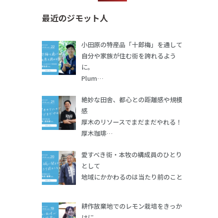
最近のジモット人
小田原の特産品「十郎梅」を通して
自分や家族が住む街を誇れるよう
に。
Plum…
絶妙な田舎、都心との距離感や規模
感
厚木のリソースでまだまだやれる！
厚木珈琲…
愛すべき街・本牧の構成員のひとり
として
地域にかかわるのは当たり前のこと
耕作放棄地でのレモン栽培をきっか
けに