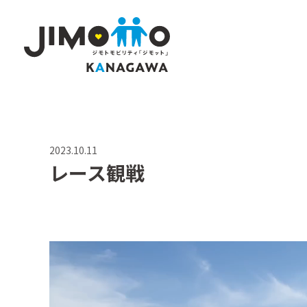
2023.10.11
レース観戦
動
画
プ
レ