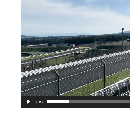
ー
ヤ
ー
00:00