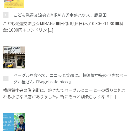
こども発達交流会☆MIRAI☆＠幸盛ハウス、鹿島田
こども発達交流会☆MIRAI☆ ■日付: 8月6日(木)10:30～11:30 ■料
金: 1000円＋ワンドリン [...]
ベーグルを食べて、ニコっと笑顔に。横須賀中央の小さなベー
グル屋さん『Bagel cafe nico.』
横須賀中央の住宅街に、焼きたてベーグルとコーヒーの香りに包ま
れる小さなお店がありました。街にそっと馴染むようなお [...]