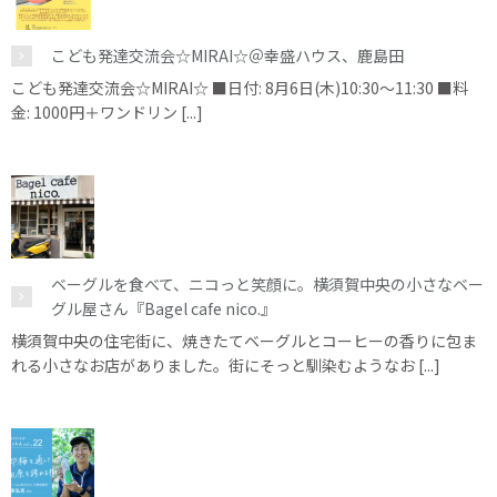
こども発達交流会☆MIRAI☆＠幸盛ハウス、鹿島田
こども発達交流会☆MIRAI☆ ■日付: 8月6日(木)10:30～11:30 ■料
金: 1000円＋ワンドリン [...]
ベーグルを食べて、ニコっと笑顔に。横須賀中央の小さなベー
グル屋さん『Bagel cafe nico.』
横須賀中央の住宅街に、焼きたてベーグルとコーヒーの香りに包ま
れる小さなお店がありました。街にそっと馴染むようなお [...]