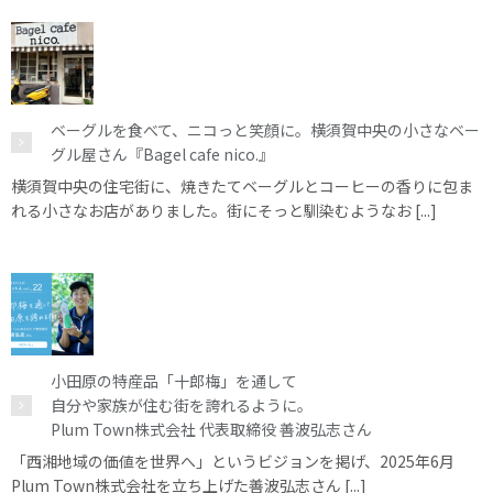
ベーグルを食べて、ニコっと笑顔に。横須賀中央の小さなベー
グル屋さん『Bagel cafe nico.』
横須賀中央の住宅街に、焼きたてベーグルとコーヒーの香りに包ま
れる小さなお店がありました。街にそっと馴染むようなお [...]
小田原の特産品「十郎梅」を通して
自分や家族が住む街を誇れるように。
Plum Town株式会社 代表取締役 善波弘志さん
「西湘地域の価値を世界へ」というビジョンを掲げ、2025年6月
Plum Town株式会社を立ち上げた善波弘志さん [...]