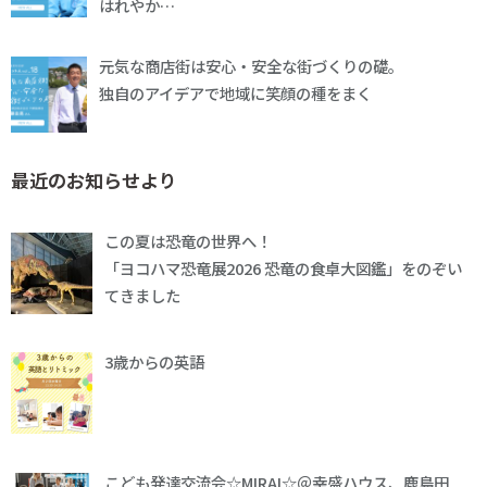
はれやか…
元気な商店街は安心・安全な街づくりの礎。
独自のアイデアで地域に笑顔の種をまく
最近のお知らせより
この夏は恐竜の世界へ！
「ヨコハマ恐竜展2026 恐竜の食卓大図鑑」をのぞい
てきました
3歳からの英語
こども発達交流会☆MIRAI☆＠幸盛ハウス、鹿島田