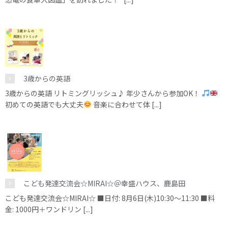
3歳からの英語
3歳からの英語 リトミングリッシュ♪ 年少さんから参加OK！
初めての英語でも大丈夫
音楽に合わせて体 [...]
こども発達交流会☆MIRAI☆＠幸盛ハウス、鹿島田
こども発達交流会☆MIRAI☆ ■日付: 8月6日(木)10:30～11:30 ■料
金: 1000円＋ワンドリン [...]