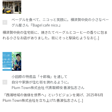
ベーグルを食べて、ニコっと笑顔に。横須賀中央の小さなベー
グル屋さん『Bagel cafe nico.』
横須賀中央の住宅街に、焼きたてベーグルとコーヒーの香りに包ま
れる小さなお店がありました。街にそっと馴染むようなお [...]
小田原の特産品「十郎梅」を通して
自分や家族が住む街を誇れるように。
Plum Town株式会社 代表取締役 善波弘志さん
「西湘地域の価値を世界へ」というビジョンを掲げ、2025年6月
Plum Town株式会社を立ち上げた善波弘志さん [...]