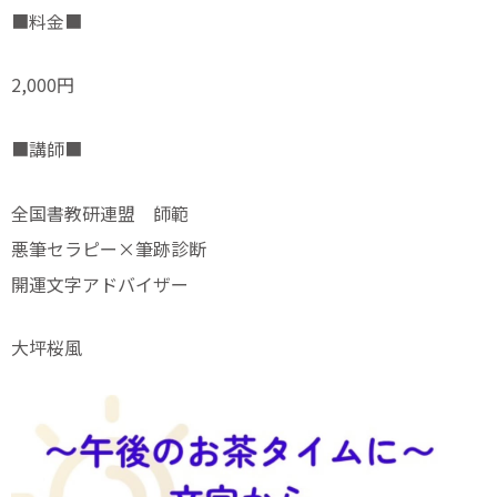
■料金■
2,000円
■講師■
全国書教研連盟 師範
悪筆セラピー×筆跡診断
開運文字アドバイザー
大坪桜風