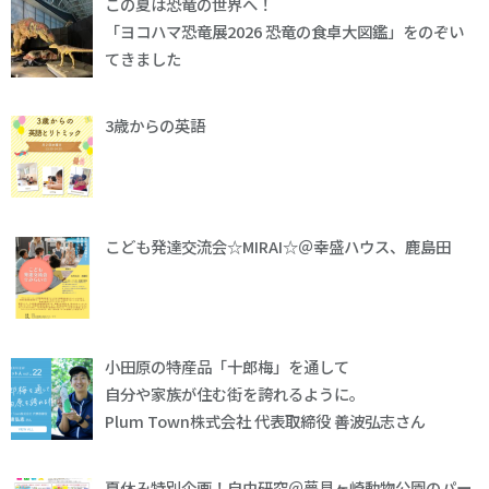
この夏は恐竜の世界へ！
「ヨコハマ恐竜展2026 恐竜の食卓大図鑑」をのぞい
てきました
3歳からの英語
こども発達交流会☆MIRAI☆＠幸盛ハウス、鹿島田
小田原の特産品「十郎梅」を通して
自分や家族が住む街を誇れるように。
Plum Town株式会社 代表取締役 善波弘志さん
夏休み特別企画！自由研究＠夢見ヶ崎動物公園のパー