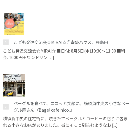
こども発達交流会☆MIRAI☆＠幸盛ハウス、鹿島田
こども発達交流会☆MIRAI☆ ■日付: 8月6日(木)10:30～11:30 ■料
金: 1000円＋ワンドリン [...]
ベーグルを食べて、ニコっと笑顔に。横須賀中央の小さなベー
グル屋さん『Bagel cafe nico.』
横須賀中央の住宅街に、焼きたてベーグルとコーヒーの香りに包ま
れる小さなお店がありました。街にそっと馴染むようなお [...]