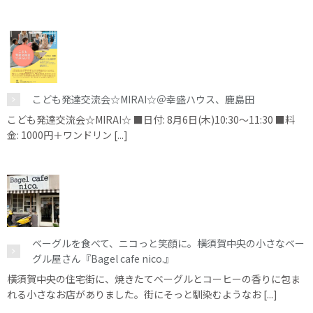
こども発達交流会☆MIRAI☆＠幸盛ハウス、鹿島田
こども発達交流会☆MIRAI☆ ■日付: 8月6日(木)10:30～11:30 ■料
金: 1000円＋ワンドリン [...]
ベーグルを食べて、ニコっと笑顔に。横須賀中央の小さなベー
グル屋さん『Bagel cafe nico.』
横須賀中央の住宅街に、焼きたてベーグルとコーヒーの香りに包ま
れる小さなお店がありました。街にそっと馴染むようなお [...]