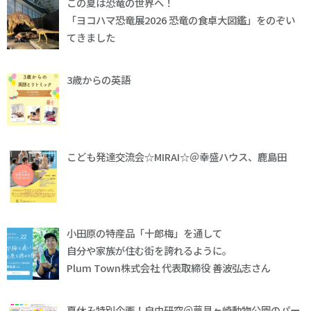
この夏は恐竜の世界へ！
「ヨコハマ恐竜展2026 恐竜の食卓大図鑑」をのぞい
てきました
3歳からの英語
こども発達交流会☆MIRAI☆＠幸盛ハウス、鹿島田
小田原の特産品「十郎梅」を通して
自分や家族が住む街を誇れるように。
Plum Town株式会社 代表取締役 善波弘志さん
夏休み特別企画！自由研究＠夢見ヶ崎動物公園のパー