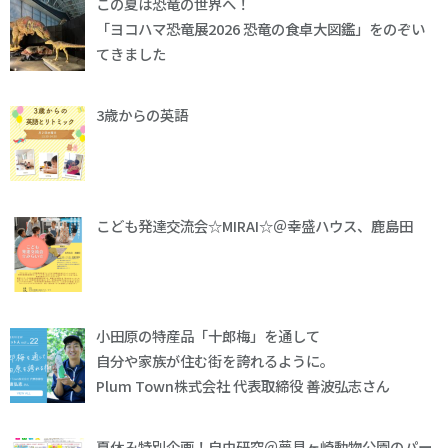
この夏は恐竜の世界へ！
「ヨコハマ恐竜展2026 恐竜の食卓大図鑑」をのぞい
てきました
3歳からの英語
こども発達交流会☆MIRAI☆＠幸盛ハウス、鹿島田
小田原の特産品「十郎梅」を通して
自分や家族が住む街を誇れるように。
Plum Town株式会社 代表取締役 善波弘志さん
夏休み特別企画！自由研究＠夢見ヶ崎動物公園のパー