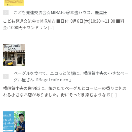
こども発達交流会☆MIRAI☆＠幸盛ハウス、鹿島田
こども発達交流会☆MIRAI☆ ■日付: 8月6日(木)10:30～11:30 ■料
金: 1000円＋ワンドリン [...]
ベーグルを食べて、ニコっと笑顔に。横須賀中央の小さなベー
グル屋さん『Bagel cafe nico.』
横須賀中央の住宅街に、焼きたてベーグルとコーヒーの香りに包ま
れる小さなお店がありました。街にそっと馴染むようなお [...]