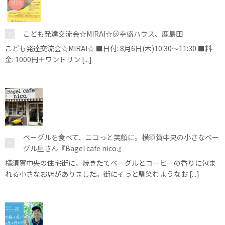
こども発達交流会☆MIRAI☆＠幸盛ハウス、鹿島田
こども発達交流会☆MIRAI☆ ■日付: 8月6日(木)10:30～11:30 ■料
金: 1000円＋ワンドリン [...]
ベーグルを食べて、ニコっと笑顔に。横須賀中央の小さなベー
グル屋さん『Bagel cafe nico.』
横須賀中央の住宅街に、焼きたてベーグルとコーヒーの香りに包ま
れる小さなお店がありました。街にそっと馴染むようなお [...]