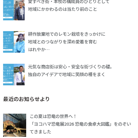
愛すべき街・本牧の構成員のひとりとして
地域にかかわるのは当たり前のこと
耕作放棄地でのレモン栽培をきっかけに
地域とのつながりを深め愛着を育む
はれやか…
元気な商店街は安心・安全な街づくりの礎。
独自のアイデアで地域に笑顔の種をまく
最近のお知らせより
この夏は恐竜の世界へ！
「ヨコハマ恐竜展2026 恐竜の食卓大図鑑」をのぞい
てきました