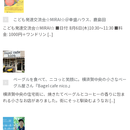
こども発達交流会☆MIRAI☆＠幸盛ハウス、鹿島田
こども発達交流会☆MIRAI☆ ■日付: 8月6日(木)10:30～11:30 ■料
金: 1000円＋ワンドリン [...]
ベーグルを食べて、ニコっと笑顔に。横須賀中央の小さなベー
グル屋さん『Bagel cafe nico.』
横須賀中央の住宅街に、焼きたてベーグルとコーヒーの香りに包ま
れる小さなお店がありました。街にそっと馴染むようなお [...]