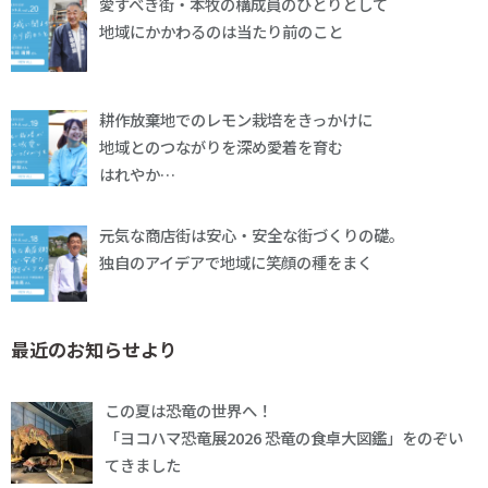
愛すべき街・本牧の構成員のひとりとして
地域にかかわるのは当たり前のこと
耕作放棄地でのレモン栽培をきっかけに
地域とのつながりを深め愛着を育む
はれやか…
元気な商店街は安心・安全な街づくりの礎。
独自のアイデアで地域に笑顔の種をまく
最近のお知らせより
この夏は恐竜の世界へ！
「ヨコハマ恐竜展2026 恐竜の食卓大図鑑」をのぞい
てきました