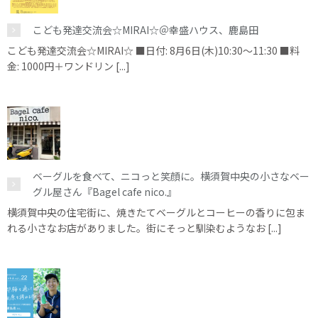
こども発達交流会☆MIRAI☆＠幸盛ハウス、鹿島田
こども発達交流会☆MIRAI☆ ■日付: 8月6日(木)10:30～11:30 ■料
金: 1000円＋ワンドリン [...]
ベーグルを食べて、ニコっと笑顔に。横須賀中央の小さなベー
グル屋さん『Bagel cafe nico.』
横須賀中央の住宅街に、焼きたてベーグルとコーヒーの香りに包ま
れる小さなお店がありました。街にそっと馴染むようなお [...]