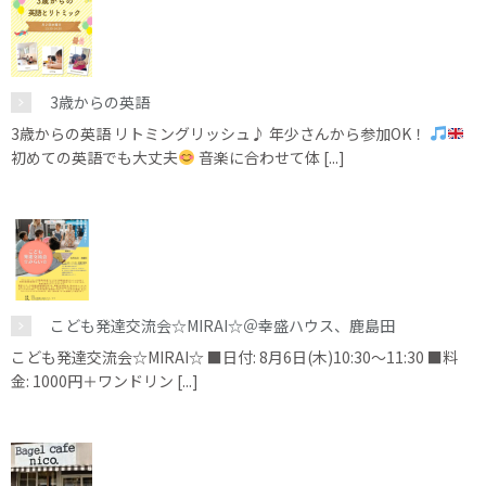
3歳からの英語
3歳からの英語 リトミングリッシュ♪ 年少さんから参加OK！
初めての英語でも大丈夫
音楽に合わせて体 [...]
こども発達交流会☆MIRAI☆＠幸盛ハウス、鹿島田
こども発達交流会☆MIRAI☆ ■日付: 8月6日(木)10:30～11:30 ■料
金: 1000円＋ワンドリン [...]