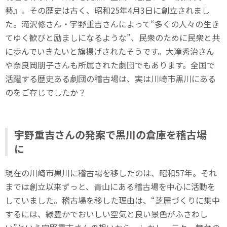
藝』。その歴史は古く、昭和25年4月3日に創立されまし
た。滝沢修さん・宇野重吉さんによって“多くの人々の生き
てゆく歓びと励ましになるような”、民衆のために民衆と共
に歩んでいきたいと旗揚げされたそうです。大滝秀治さん
や奈良岡朋子さんも所属された劇団でもあります。全国で
活躍する歴史ある劇団の稽古場は、実は川崎市黒川にある
のをご存じでしたか？
宇野重吉さんの発案で黒川の倉庫を稽古場
に
現在の川崎市黒川に稽古場を移したのは、昭和57年。それ
までは創立以来ずっと、青山にある稽古場を中心に活動を
していました。稽古場を移した理由は、“芝居づくりに集中
するには、緑豊かでおいしい空気と良い景色がふさわし