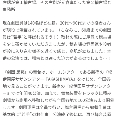
左端が第１稽古場、その右側が元倉庫だった第２稽古場と
事務所
現在劇団員は140名ほど在籍。20代～90代までの役者さん
が現役で活躍されています。（ちなみに、60歳までの劇団
員は“若手”と呼ばれるそう！）取材の際にご厚意で稽古場
を少し覗かせていただきましたが、稽古場の雰囲気や役者
が役に入り込む様子を近くで感じ、鳥肌が立ちました！本
番の公演では、稽古とは違った迫力があるのでしょう…！
『劇団 民藝』の舞台は、ホームシアターである新宿の『紀
伊國屋サザンシアター TAKASHIMAYA』をはじめ、全国各
地で見ることができます。新宿の『紀伊国屋サザンシアタ
ー』では年間40公演、加えて、舞台装置をトラックに積み
劇場から劇場へ移動しながら全国各地で100公演あまり開催
します。劇団運営は全員で行い、舞台設営から撤収作業は
基本的に“若手”のお仕事。公演終了後には、再び舞台装置