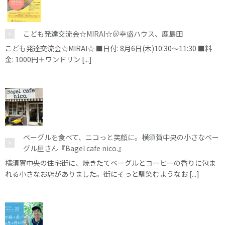
こども発達交流会☆MIRAI☆＠幸盛ハウス、鹿島田
こども発達交流会☆MIRAI☆ ■日付: 8月6日(木)10:30～11:30 ■料
金: 1000円＋ワンドリン [...]
ベーグルを食べて、ニコっと笑顔に。横須賀中央の小さなベー
グル屋さん『Bagel cafe nico.』
横須賀中央の住宅街に、焼きたてベーグルとコーヒーの香りに包ま
れる小さなお店がありました。街にそっと馴染むようなお [...]