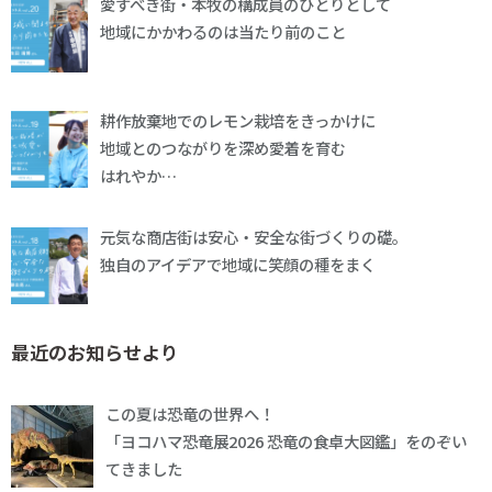
愛すべき街・本牧の構成員のひとりとして
地域にかかわるのは当たり前のこと
耕作放棄地でのレモン栽培をきっかけに
地域とのつながりを深め愛着を育む
はれやか…
元気な商店街は安心・安全な街づくりの礎。
独自のアイデアで地域に笑顔の種をまく
最近のお知らせより
この夏は恐竜の世界へ！
「ヨコハマ恐竜展2026 恐竜の食卓大図鑑」をのぞい
てきました