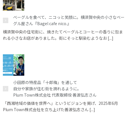
ベーグルを食べて、ニコっと笑顔に。横須賀中央の小さなベー
グル屋さん『Bagel cafe nico.』
横須賀中央の住宅街に、焼きたてベーグルとコーヒーの香りに包ま
れる小さなお店がありました。街にそっと馴染むようなお [...]
小田原の特産品「十郎梅」を通して
自分や家族が住む街を誇れるように。
Plum Town株式会社 代表取締役 善波弘志さん
「西湘地域の価値を世界へ」というビジョンを掲げ、2025年6月
Plum Town株式会社を立ち上げた善波弘志さん [...]