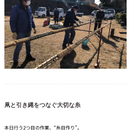
凧と引き縄をつなぐ大切な糸
本日行う2つ目の作業、“糸目作り”。