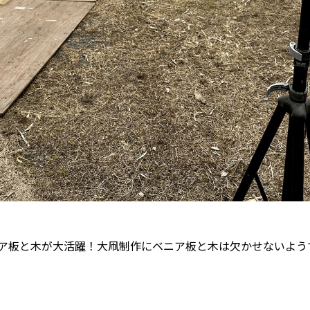
ア板と木が大活躍！大凧制作にベニア板と木は欠かせないよう