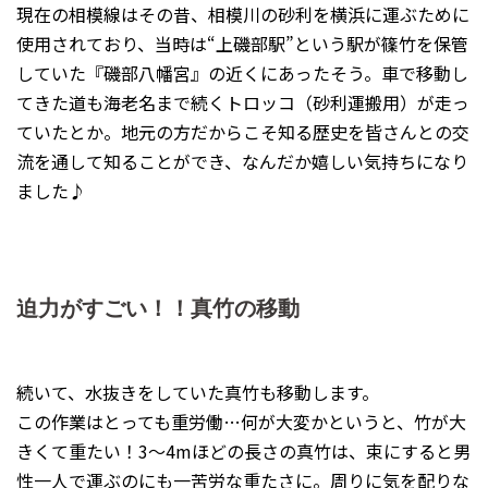
現在の相模線はその昔、相模川の砂利を横浜に運ぶために
使用されており、当時は“上磯部駅”という駅が篠竹を保管
していた『磯部八幡宮』の近くにあったそう。車で移動し
てきた道も海老名まで続くトロッコ（砂利運搬用）が走っ
ていたとか。地元の方だからこそ知る歴史を皆さんとの交
流を通して知ることができ、なんだか嬉しい気持ちになり
ました♪
迫力がすごい！！真竹の移動
続いて、水抜きをしていた真竹も移動します。
この作業はとっても重労働…何が大変かというと、竹が大
きくて重たい！3～4mほどの長さの真竹は、束にすると男
性一人で運ぶのにも一苦労な重たさに。周りに気を配りな