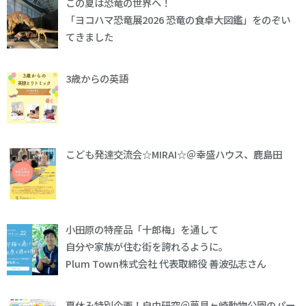
この夏は恐竜の世界へ！
「ヨコハマ恐竜展2026 恐竜の食卓大図鑑」をのぞい
てきました
3歳からの英語
こども発達交流会☆MIRAI☆＠幸盛ハウス、鹿島田
小田原の特産品「十郎梅」を通して
自分や家族が住む街を誇れるように。
Plum Town株式会社 代表取締役 善波弘志さん
夏休み特別企画！自由研究＠夢見ヶ崎動物公園のパー