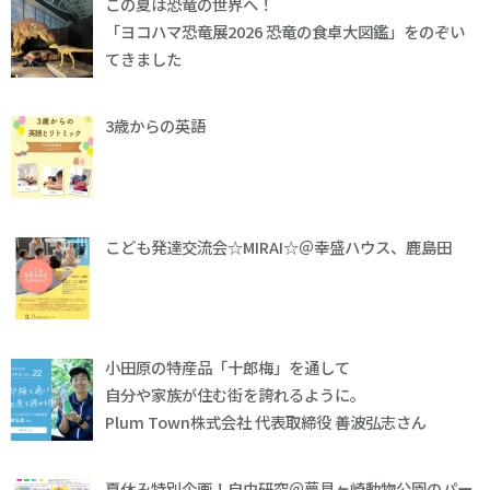
この夏は恐竜の世界へ！
「ヨコハマ恐竜展2026 恐竜の食卓大図鑑」をのぞい
てきました
3歳からの英語
こども発達交流会☆MIRAI☆＠幸盛ハウス、鹿島田
小田原の特産品「十郎梅」を通して
自分や家族が住む街を誇れるように。
Plum Town株式会社 代表取締役 善波弘志さん
夏休み特別企画！自由研究＠夢見ヶ崎動物公園のパー