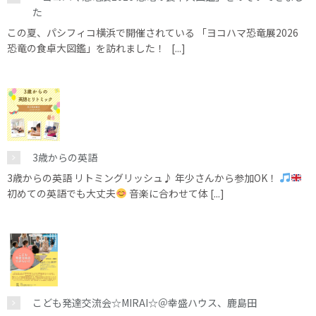
た
この夏、パシフィコ横浜で開催されている 「ヨコハマ恐竜展2026
恐竜の食卓大図鑑」を訪れました！ [...]
3歳からの英語
3歳からの英語 リトミングリッシュ♪ 年少さんから参加OK！
初めての英語でも大丈夫
音楽に合わせて体 [...]
こども発達交流会☆MIRAI☆＠幸盛ハウス、鹿島田