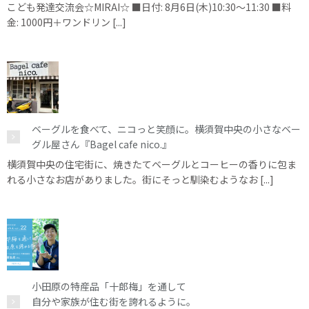
こども発達交流会☆MIRAI☆ ■日付: 8月6日(木)10:30～11:30 ■料
金: 1000円＋ワンドリン [...]
ベーグルを食べて、ニコっと笑顔に。横須賀中央の小さなベー
グル屋さん『Bagel cafe nico.』
横須賀中央の住宅街に、焼きたてベーグルとコーヒーの香りに包ま
れる小さなお店がありました。街にそっと馴染むようなお [...]
小田原の特産品「十郎梅」を通して
自分や家族が住む街を誇れるように。