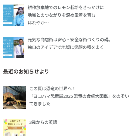
耕作放棄地でのレモン栽培をきっかけに
地域とのつながりを深め愛着を育む
はれやか…
元気な商店街は安心・安全な街づくりの礎。
独自のアイデアで地域に笑顔の種をまく
最近のお知らせより
この夏は恐竜の世界へ！
「ヨコハマ恐竜展2026 恐竜の食卓大図鑑」をのぞい
てきました
3歳からの英語