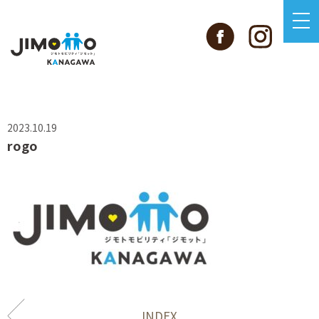
2023.10.19
rogo
INDEX