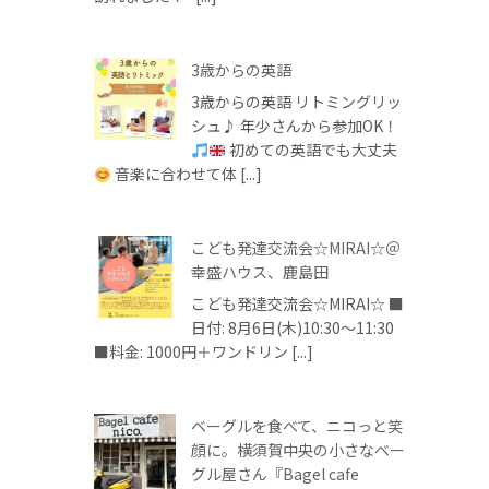
3歳からの英語
3歳からの英語 リトミングリッ
シュ♪ 年少さんから参加OK！
初めての英語でも大丈夫
音楽に合わせて体 [...]
こども発達交流会☆MIRAI☆＠
幸盛ハウス、鹿島田
こども発達交流会☆MIRAI☆ ■
日付: 8月6日(木)10:30～11:30
■料金: 1000円＋ワンドリン [...]
ベーグルを食べて、ニコっと笑
顔に。横須賀中央の小さなベー
グル屋さん『Bagel cafe