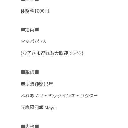
体験料1000円
■定員■
ママパパ 7人
(お子さま連れも大歓迎です♡)
■講師■
英語講師歴15年
ふれあいリトミックインストラクター
元劇団四季 Mayo
■内容■