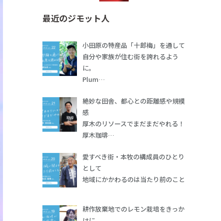
最近のジモット人
小田原の特産品「十郎梅」を通して
自分や家族が住む街を誇れるよう
に。
Plum…
絶妙な田舎、都心との距離感や規模
感
厚木のリソースでまだまだやれる！
厚木珈琲…
愛すべき街・本牧の構成員のひとり
として
地域にかかわるのは当たり前のこと
耕作放棄地でのレモン栽培をきっか
けに