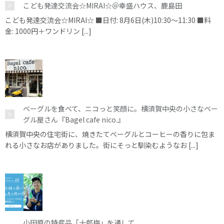
こども発達交流会☆MIRAI☆＠幸盛ハウス、鹿島田
こども発達交流会☆MIRAI☆ ■日付: 8月6日(木)10:30～11:30 ■料
金: 1000円＋ワンドリン [...]
ベーグルを食べて、ニコっと笑顔に。横須賀中央の小さなベー
グル屋さん『Bagel cafe nico.』
横須賀中央の住宅街に、焼きたてベーグルとコーヒーの香りに包ま
れる小さなお店がありました。街にそっと馴染むようなお [...]
小田原の特産品「十郎梅」を通して