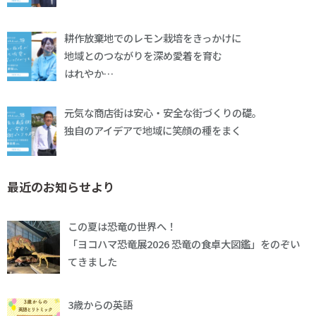
耕作放棄地でのレモン栽培をきっかけに
地域とのつながりを深め愛着を育む
はれやか…
元気な商店街は安心・安全な街づくりの礎。
独自のアイデアで地域に笑顔の種をまく
最近のお知らせより
この夏は恐竜の世界へ！
「ヨコハマ恐竜展2026 恐竜の食卓大図鑑」をのぞい
てきました
3歳からの英語