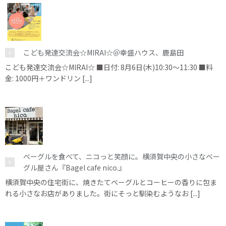
こども発達交流会☆MIRAI☆＠幸盛ハウス、鹿島田
こども発達交流会☆MIRAI☆ ■日付: 8月6日(木)10:30～11:30 ■料
金: 1000円＋ワンドリン [...]
ベーグルを食べて、ニコっと笑顔に。横須賀中央の小さなベー
グル屋さん『Bagel cafe nico.』
横須賀中央の住宅街に、焼きたてベーグルとコーヒーの香りに包ま
れる小さなお店がありました。街にそっと馴染むようなお [...]